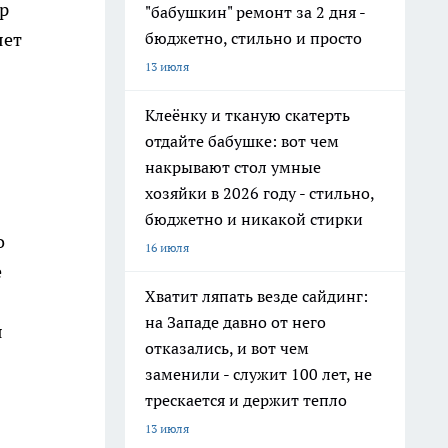
ар
"бабушкин" ремонт за 2 дня -
бюджетно, стильно и просто
яет
13 июля
Клеёнку и тканую скатерть
отдайте бабушке: вот чем
накрывают стол умные
хозяйки в 2026 году - стильно,
бюджетно и никакой стирки
о
16 июля
е
Хватит ляпать везде сайдинг:
на Западе давно от него
я
отказались, и вот чем
заменили - служит 100 лет, не
трескается и держит тепло
13 июля