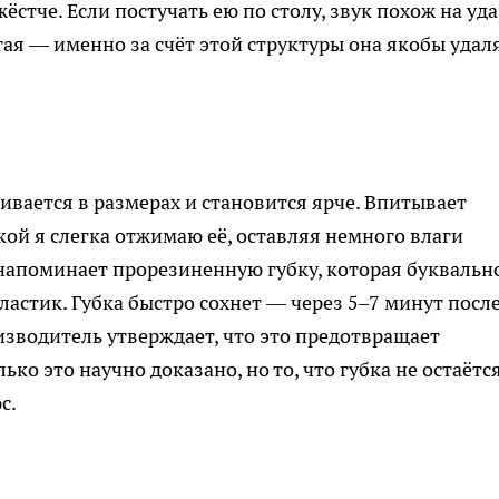
стче. Если постучать ею по столу, звук похож на уд
ая — именно за счёт этой структуры она якобы удал
ивается в размерах и становится ярче. Впитывает
ой я слегка отжимаю её, оставляя немного влаги
напоминает прорезиненную губку, которая буквальн
 ластик. Губка быстро сохнет — через 5–7 минут посл
изводитель утверждает, что это предотвращает
ко это научно доказано, но то, что губка не остаётс
с.