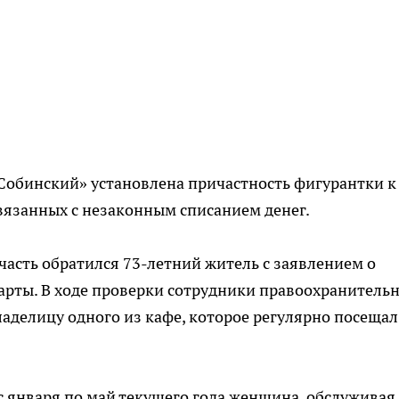
обинский» установлена причастность фигурантки к
вязанных с незаконным списанием денег.
часть обратился 73-летний житель с заявлением о
карты. В ходе проверки сотрудники правоохранитель
аделицу одного из кафе, которое регулярно посещал
 с января по май текущего года женщина, обслуживая