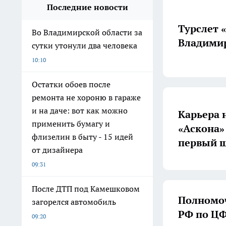
Последние новости
Турслет 
Во Владимирской области за
Владимир
сутки утонули два человека
10:10
Остатки обоев после
ремонта не хороню в гараже
и на даче: вот как можно
Карьера 
применить бумагу и
«Аскона»
флизелин в быту - 15 идей
первый ш
от дизайнера
09:31
После ДТП под Камешковом
Полномоч
загорелся автомобиль
РФ по ЦФ
09:20