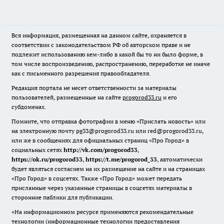
Вся информация, размещенная на данном сайте, охраняется в
соответствии с законодательством РФ об авторском праве и не
подлежит использованию кем-либо в какой бы то ни было форме, в
том числе воспроизведению, распространению, переработке не иначе
как с письменного разрешения правообладателя.
Редакция портала не несет ответственности за материалы
пользователей, размещенные на сайте
progorod33.ru
и его
субдоменах.
Помните, что отправка фотографии в меню «Прислать новость» или
на электронную почту pg33@progorod33.ru или red@progorod33.ru,
или же в сообщениях для официальных страниц «Про Город» в
социальных сетях
http://vk.com/progorod33
,
https://ok.ru/progorod33
,
https://t.me/progorod_33
, автоматически
будет являться согласием на их размещение на сайте и на страницах
«Про Город» в соцсетях. Также «Про Город» может передать
присланные через указанные страницы в соцсетях материалы в
сторонние паблики для публикации.
«На информационном ресурсе применяются рекомендательные
технологии (информационные технологии предоставления