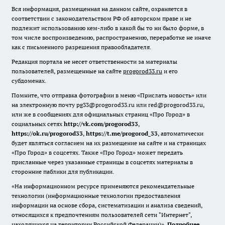
Вся информация, размещенная на данном сайте, охраняется в
соответствии с законодательством РФ об авторском праве и не
подлежит использованию кем-либо в какой бы то ни было форме, в
том числе воспроизведению, распространению, переработке не иначе
как с письменного разрешения правообладателя.
Редакция портала не несет ответственности за материалы
пользователей, размещенные на сайте
progorod33.ru
и его
субдоменах.
Помните, что отправка фотографии в меню «Прислать новость» или
на электронную почту pg33@progorod33.ru или red@progorod33.ru,
или же в сообщениях для официальных страниц «Про Город» в
социальных сетях
http://vk.com/progorod33
,
https://ok.ru/progorod33
,
https://t.me/progorod_33
, автоматически
будет являться согласием на их размещение на сайте и на страницах
«Про Город» в соцсетях. Также «Про Город» может передать
присланные через указанные страницы в соцсетях материалы в
сторонние паблики для публикации.
«На информационном ресурсе применяются рекомендательные
технологии (информационные технологии предоставления
информации на основе сбора, систематизации и анализа сведений,
относящихся к предпочтениям пользователей сети "Интернет",
находящихся на территории Российской Федерации)».
Подробнее