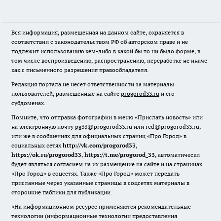
Вся информация, размещенная на данном сайте, охраняется в
соответствии с законодательством РФ об авторском праве и не
подлежит использованию кем-либо в какой бы то ни было форме, в
том числе воспроизведению, распространению, переработке не иначе
как с письменного разрешения правообладателя.
Редакция портала не несет ответственности за материалы
пользователей, размещенные на сайте
progorod33.ru
и его
субдоменах.
Помните, что отправка фотографии в меню «Прислать новость» или
на электронную почту pg33@progorod33.ru или red@progorod33.ru,
или же в сообщениях для официальных страниц «Про Город» в
социальных сетях
http://vk.com/progorod33
,
https://ok.ru/progorod33
,
https://t.me/progorod_33
, автоматически
будет являться согласием на их размещение на сайте и на страницах
«Про Город» в соцсетях. Также «Про Город» может передать
присланные через указанные страницы в соцсетях материалы в
сторонние паблики для публикации.
«На информационном ресурсе применяются рекомендательные
технологии (информационные технологии предоставления