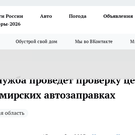
ти России
Авто
Погода
Объявления
ры-2026
Обустрой свой дом
Мы во ВКонтакте
М
ужба проведет проверку ц
имирских автозаправках
я область