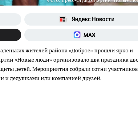
Фото: пресс-служба партии "Новые лю
маленьких жителей района «Доброе» прошли ярко и
ртии «Новые люди» организовало два праздника дво
иты детей. Мероприятия собрали сотни участнико
ми и дедушками или компанией друзей.