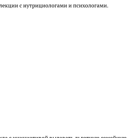
лекции с нутрициологами и психологами.
ила с инициативой выдавать льготную семейную