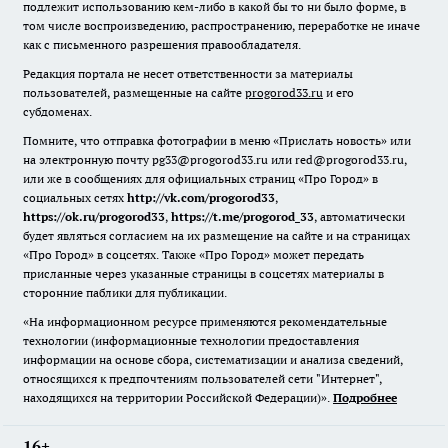
подлежит использованию кем-либо в какой бы то ни было форме, в
том числе воспроизведению, распространению, переработке не иначе
как с письменного разрешения правообладателя.
Редакция портала не несет ответственности за материалы
пользователей, размещенные на сайте
progorod33.ru
и его
субдоменах.
Помните, что отправка фотографии в меню «Прислать новость» или
на электронную почту pg33@progorod33.ru или red@progorod33.ru,
или же в сообщениях для официальных страниц «Про Город» в
социальных сетях
http://vk.com/progorod33
,
https://ok.ru/progorod33
,
https://t.me/progorod_33
, автоматически
будет являться согласием на их размещение на сайте и на страницах
«Про Город» в соцсетях. Также «Про Город» может передать
присланные через указанные страницы в соцсетях материалы в
сторонние паблики для публикации.
«На информационном ресурсе применяются рекомендательные
технологии (информационные технологии предоставления
информации на основе сбора, систематизации и анализа сведений,
относящихся к предпочтениям пользователей сети "Интернет",
находящихся на территории Российской Федерации)».
Подробнее
16+