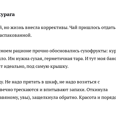
курага
й, но жизнь внесла коррективы. Чай пришлось отдать
распакованной.
В моем рационе прочно обосновались сухофрукты: кур
о. Им нужна сухая, герметичная тара. И тут моя бан
ит идеально, под самую крышку.
у. Не надо прятать в шкаф, не надо возиться с
вечно трескаются и впитывают запахи. Откинула
авяному, увы), защелкнула обратно. Красота и поряд