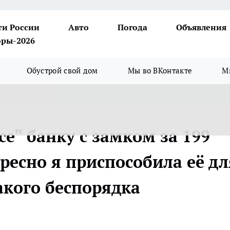
ти России
Авто
Погода
Объявления
ры-2026
Обустрой свой дом
Мы во ВКонтакте
М
е" банку с замком за 199
ересно я приспособила её дл
акого беспорядка