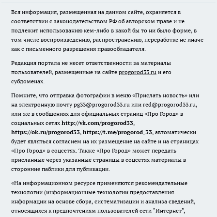
Вся информация, размещенная на данном сайте, охраняется в
соответствии с законодательством РФ об авторском праве и не
подлежит использованию кем-либо в какой бы то ни было форме, в
том числе воспроизведению, распространению, переработке не иначе
как с письменного разрешения правообладателя.
Редакция портала не несет ответственности за материалы
пользователей, размещенные на сайте
progorod33.ru
и его
субдоменах.
Помните, что отправка фотографии в меню «Прислать новость» или
на электронную почту pg33@progorod33.ru или red@progorod33.ru,
или же в сообщениях для официальных страниц «Про Город» в
социальных сетях
http://vk.com/progorod33
,
https://ok.ru/progorod33
,
https://t.me/progorod_33
, автоматически
будет являться согласием на их размещение на сайте и на страницах
«Про Город» в соцсетях. Также «Про Город» может передать
присланные через указанные страницы в соцсетях материалы в
сторонние паблики для публикации.
«На информационном ресурсе применяются рекомендательные
технологии (информационные технологии предоставления
информации на основе сбора, систематизации и анализа сведений,
относящихся к предпочтениям пользователей сети "Интернет",