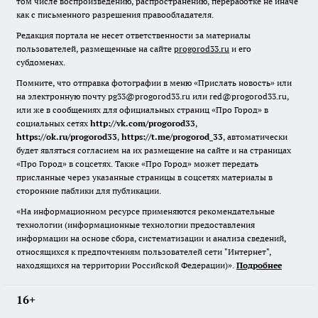
том числе воспроизведению, распространению, переработке не иначе
как с письменного разрешения правообладателя.
Редакция портала не несет ответственности за материалы
пользователей, размещенные на сайте
progorod33.ru
и его
субдоменах.
Помните, что отправка фотографии в меню «Прислать новость» или
на электронную почту pg33@progorod33.ru или red@progorod33.ru,
или же в сообщениях для официальных страниц «Про Город» в
социальных сетях
http://vk.com/progorod33
,
https://ok.ru/progorod33
,
https://t.me/progorod_33
, автоматически
будет являться согласием на их размещение на сайте и на страницах
«Про Город» в соцсетях. Также «Про Город» может передать
присланные через указанные страницы в соцсетях материалы в
сторонние паблики для публикации.
«На информационном ресурсе применяются рекомендательные
технологии (информационные технологии предоставления
информации на основе сбора, систематизации и анализа сведений,
относящихся к предпочтениям пользователей сети "Интернет",
находящихся на территории Российской Федерации)».
Подробнее
16+