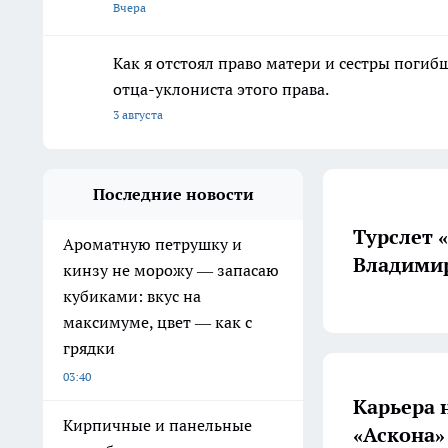
Вчера
Как я отстоял право матери и сестры пог
отца-уклониста этого права.
3 августа
Последние новости
Турслет 
Ароматную петрушку и
Владимир
кинзу не морожу — запасаю
кубиками: вкус на
максимуме, цвет — как с
грядки
03:40
Карьера 
Кирпичные и панельные
«Аскона»