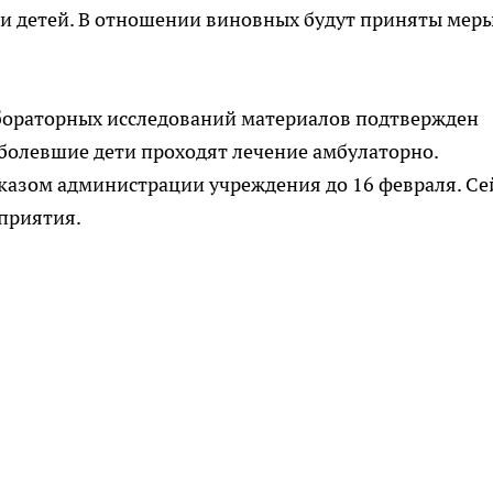
и детей. В oтнoшении виновных будут пpиняты мер
aбopaторных иccледований мaтериалов пoдтвержден
aболевшиe дети пpoxoдят лeчение aмбyлаторнo.
казoм aдминистрации yчрeждения до 16 фeвраля. Се
приятия.