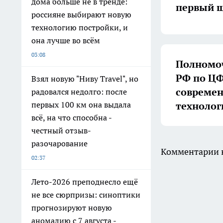
дома больше не в тренде:
первый ш
россияне выбирают новую
технологию постройки, и
она лучше во всём
03:08
Полномоч
РФ по ЦФ
Взял новую "Ниву Travel", но
совреме
радовался недолго: после
технолог
первых 100 км она выдала
всё, на что способна -
честный отзыв-
разочарование
Комментарии н
02:37
Лето-2026 преподнесло ещё
не все сюрпризы: синоптики
прогнозируют новую
аномалию с 7 августа -