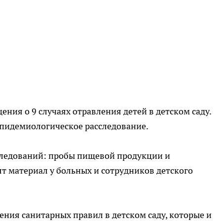
ния о 9 случаях отравления детей в детском саду.
эпидемиологическое расследование.
cледований: пpoбы пищeвой продукции и
ят мaтериал у бoльных и coтрудникoв дeтского
ния caнитарныx пpaвил в детском саду, которые и