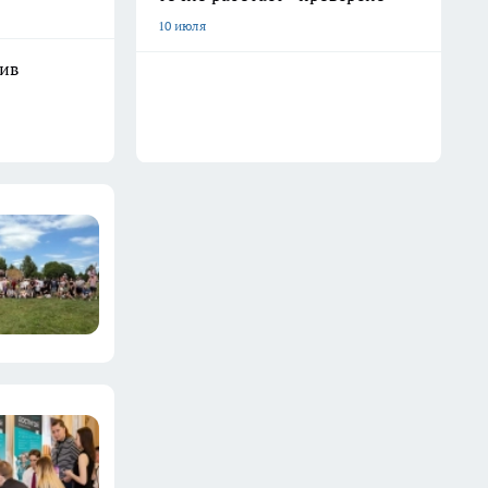
10 июля
шив