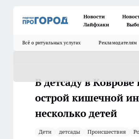
Новости
Новос
Лайфхаки
Выбо
Всё о ритуальных услугах
Рекламодателям
В детсаду в Коврове
острой кишечной ин
несколько детей
Дети
детсады
Происшествия
Р