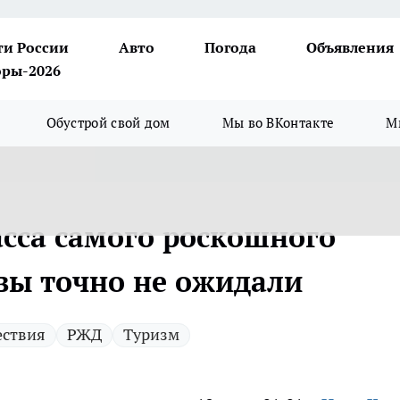
ти России
Авто
Погода
Объявления
ры-2026
Обустрой свой дом
Мы во ВКонтакте
М
асса самого роскошного
 вы точно не ожидали
ествия
РЖД
Туризм