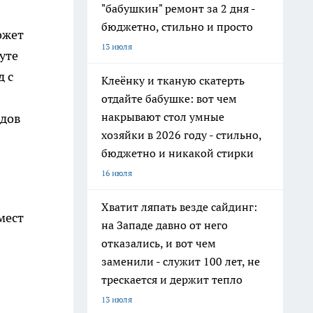
"бабушкин" ремонт за 2 дня -
бюджетно, стильно и просто
ожет
13 июля
уте
д с
Клеёнку и тканую скатерть
отдайте бабушке: вот чем
накрывают стол умные
рдов
хозяйки в 2026 году - стильно,
бюджетно и никакой стирки
16 июля
Хватит ляпать везде сайдинг:
мест
на Западе давно от него
отказались, и вот чем
заменили - служит 100 лет, не
трескается и держит тепло
13 июля