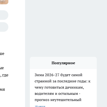
ано
ше
Популярное
ые
 где
Зима 2026-27 будет самой
странной за последние годы: к
чему готовиться дачникам,
емя
водителям и остальным -
прогноз неутешительный
19 июля