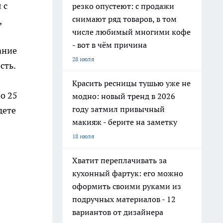
 с
резко опустеют: с продажи
снимают ряд товаров, в том
,
числе любимый многими кофе
- вот в чём причина
ание
28 июля
сть.
Красить ресницы тушью уже не
о 25
модно: новый тренд в 2026
году затмил привычный
дете
макияж - берите на заметку
18 июля
Хватит переплачивать за
кухонный фартук: его можно
оформить своими руками из
подручных материалов - 12
вариантов от дизайнера