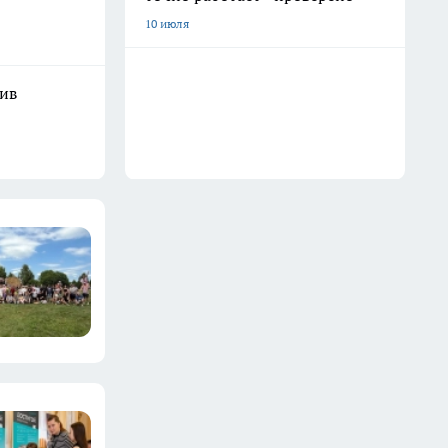
10 июля
шив