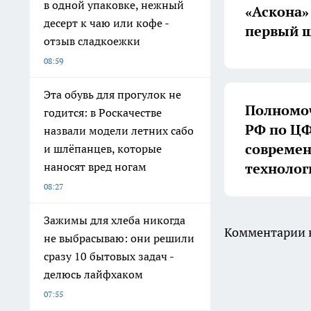
в одной упаковке, нежный
«Аскона»
десерт к чаю или кофе -
первый ш
отзыв сладкоежки
08:59
Эта обувь для прогулок не
Полномоч
годится: в Роскачестве
РФ по ЦФ
назвали модели летних сабо
совреме
и шлёпанцев, которые
технолог
наносят вред ногам
08:27
Зажимы для хлеба никогда
Комментарии н
не выбрасываю: они решили
сразу 10 бытовых задач -
делюсь лайфхаком
07:55