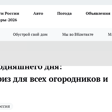
ти России
Авто
Погода
Объявления
ры-2026
Обустрой свой дом
Мы во ВКонтакте
М
годняшнего дня:
з для всех огородников и
оссия