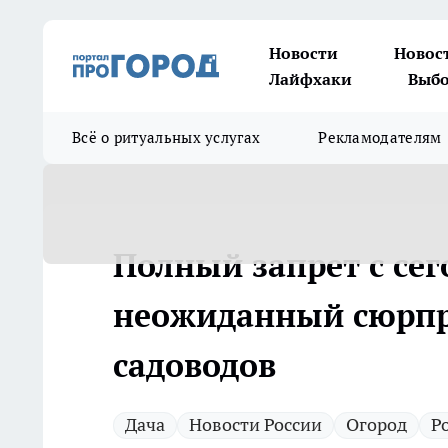
Новости
Новос
Лайфхаки
Выбо
Всё о ритуальных услугах
Рекламодателям
Полный запрет с се
неожиданный сюрпри
садоводов
Дача
Новости России
Огород
Р