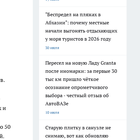
"Беспредел на пляжах в
Абхазии": почему местные
начали выгонять отдыхающих
у моря туристов в 2026 году
30 июля
Пересел на новую Ладу Granta
после иномарки: за первые 30
тыс км пришло чёткое
в.
осознание опрометчивого
выбора - честный отзыв об
е
АвтоВАЗе
х и
10 июля
о 50
Старую плитку в санузле не
снимаю, вот как обновляю
й.