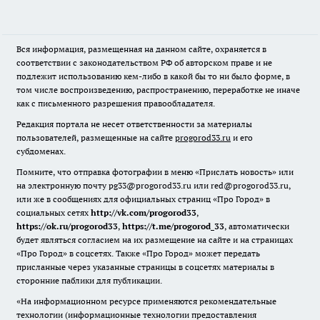
Вся информация, размещенная на данном сайте, охраняется в
соответствии с законодательством РФ об авторском праве и не
подлежит использованию кем-либо в какой бы то ни было форме, в
том числе воспроизведению, распространению, переработке не иначе
как с письменного разрешения правообладателя.
Редакция портала не несет ответственности за материалы
пользователей, размещенные на сайте
progorod33.ru
и его
субдоменах.
Помните, что отправка фотографии в меню «Прислать новость» или
на электронную почту pg33@progorod33.ru или red@progorod33.ru,
или же в сообщениях для официальных страниц «Про Город» в
социальных сетях
http://vk.com/progorod33
,
https://ok.ru/progorod33
,
https://t.me/progorod_33
, автоматически
будет являться согласием на их размещение на сайте и на страницах
«Про Город» в соцсетях. Также «Про Город» может передать
присланные через указанные страницы в соцсетях материалы в
сторонние паблики для публикации.
«На информационном ресурсе применяются рекомендательные
технологии (информационные технологии предоставления