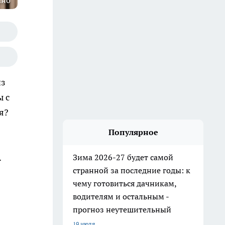
ано
из
ы с
я?
Популярное
.
Зима 2026-27 будет самой
странной за последние годы: к
чему готовиться дачникам,
водителям и остальным -
прогноз неутешительный
19 июля