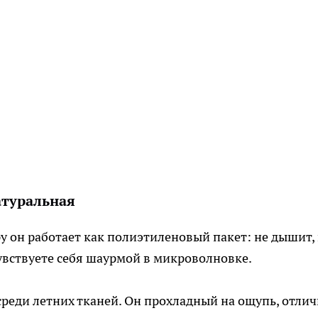
атуральная
у он работает как полиэтиленовый пакет: не дышит,
чувствуете себя шаурмой в микроволновке.
реди летних тканей. Он прохладный на ощупь, отли