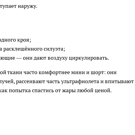
тупает наружу.
дного кроя;
а расклешённого силуэта;
ающие — они дают воздуху циркулировать.
ой ткани часто комфортнее мини и шорт: они
учей, рассеивают часть ультрафиолета и впитывают
е как попытка спастись от жары любой ценой.