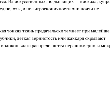
ётся. Из искусственных, но дышащих — вискоза, купро
целлюлозы, и по гигроскопичности они почти не
дкая тонкая ткань предательски темнеет при малейш
рубчики, лёгкая зернистость или жаккард скрывают
ы волокон влага распределяется неравномерно, и мо