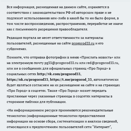
Вся информация, размещенная на данном сайте, охраняется в
соответствии с законодательством РФ об авторском праве и не
подлежит использованию кем-либо в какой бы то ни было форме, в
том числе воспроизведению, распространению, переработке не иначе
как с письменного разрешения правообладателя.
Редакция портала не несет ответственности за материалы
пользователей, размещенные на сайте
progorod33.ru
и его
субдоменах.
Помните, что отправка фотографии в меню «Прислать новость» или
на электронную почту pg33@progorod33.ru или red@progorod33.ru,
или же в сообщениях для официальных страниц «Про Город» в
социальных сетях
http://vk.com/progorod33
,
https://ok.ru/progorod33
,
https://t.me/progorod_33
, автоматически
будет являться согласием на их размещение на сайте и на страницах
«Про Город» в соцсетях. Также «Про Город» может передать
присланные через указанные страницы в соцсетях материалы в
сторонние паблики для публикации.
«На информационном ресурсе применяются рекомендательные
технологии (информационные технологии предоставления
информации на основе сбора, систематизации и анализа сведений,
относящихся к предпочтениям пользователей сети "Интернет",