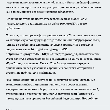
подлежит использованию кем-либо в какой бы то ни было форме, в
том числе воспроизведению, распространению, переработке не иначе
как с письменного разрешения правообладателя.
Редакция портала не несет ответственности за материалы
пользователей, размещенные на сайте
progorod33.ru
и его
субдоменах.
Помните, что отправка фотографии в меню «Прислать новость» или
на электронную почту pg33@progorod33.ru или red@progorod33.ru,
или же в сообщениях для официальных страниц «Про Город» в
социальных сетях
http://vk.com/progorod33
,
https://ok.ru/progorod33
,
https://t.me/progorod_33
, автоматически
будет являться согласием на их размещение на сайте и на страницах
«Про Город» в соцсетях. Также «Про Город» может передать
присланные через указанные страницы в соцсетях материалы в
сторонние паблики для публикации.
«На информационном ресурсе применяются рекомендательные
технологии (информационные технологии предоставления
информации на основе сбора, систематизации и анализа сведений,
относящихся к предпочтениям пользователей сети "Интернет",
находящихся на территории Российской Федерации)».
Подробнее