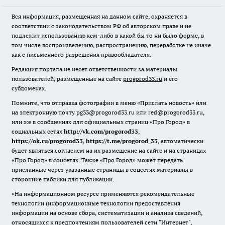
Вся информация, размещенная на данном сайте, охраняется в
соответствии с законодательством РФ об авторском праве и не
подлежит использованию кем-либо в какой бы то ни было форме, в
том числе воспроизведению, распространению, переработке не иначе
как с письменного разрешения правообладателя.
Редакция портала не несет ответственности за материалы
пользователей, размещенные на сайте
progorod33.ru
и его
субдоменах.
Помните, что отправка фотографии в меню «Прислать новость» или
на электронную почту pg33@progorod33.ru или red@progorod33.ru,
или же в сообщениях для официальных страниц «Про Город» в
социальных сетях
http://vk.com/progorod33
,
https://ok.ru/progorod33
,
https://t.me/progorod_33
, автоматически
будет являться согласием на их размещение на сайте и на страницах
«Про Город» в соцсетях. Также «Про Город» может передать
присланные через указанные страницы в соцсетях материалы в
сторонние паблики для публикации.
«На информационном ресурсе применяются рекомендательные
технологии (информационные технологии предоставления
информации на основе сбора, систематизации и анализа сведений,
относящихся к предпочтениям пользователей сети "Интернет",