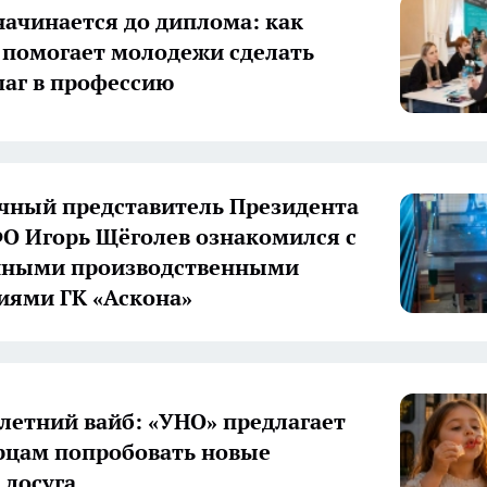
начинается до диплома: как
 помогает молодежи сделать
аг в профессию
ный представитель Президента
О Игорь Щёголев ознакомился с
нными производственными
иями ГК «Аскона»
летний вайб: «УНО» предлагает
цам попробовать новые
досуга