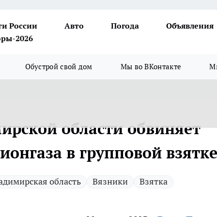
ти России
Авто
Погода
Объявления
ры-2026
Обустрой свой дом
Мы во ВКонтакте
М
ирской области обвиняет
ионгаза в групповой взятк
адимирская область
Вязники
Взятка