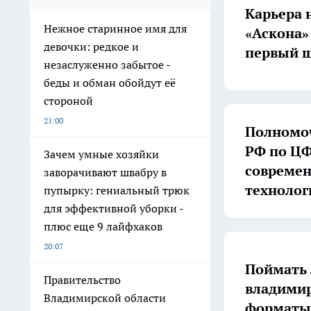
Карьера 
Нежное старинное имя для
«Аскона»
девочки: редкое и
первый ш
незаслуженно забытое -
беды и обман обойдут её
стороной
21:00
Полномоч
РФ по ЦФ
Зачем умные хозяйки
совреме
заворачивают швабру в
технолог
пупырку: гениальный трюк
для эффективной уборки -
плюс еще 9 лайфхаков
20:07
Поймать 
Правительство
владимир
Владимирской области
форматы 