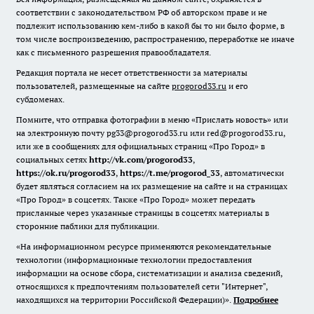
соответствии с законодательством РФ об авторском праве и не
подлежит использованию кем-либо в какой бы то ни было форме, в
том числе воспроизведению, распространению, переработке не иначе
как с письменного разрешения правообладателя.
Редакция портала не несет ответственности за материалы
пользователей, размещенные на сайте
progorod33.ru
и его
субдоменах.
Помните, что отправка фотографии в меню «Прислать новость» или
на электронную почту pg33@progorod33.ru или red@progorod33.ru,
или же в сообщениях для официальных страниц «Про Город» в
социальных сетях
http://vk.com/progorod33
,
https://ok.ru/progorod33
,
https://t.me/progorod_33
, автоматически
будет являться согласием на их размещение на сайте и на страницах
«Про Город» в соцсетях. Также «Про Город» может передать
присланные через указанные страницы в соцсетях материалы в
сторонние паблики для публикации.
«На информационном ресурсе применяются рекомендательные
технологии (информационные технологии предоставления
информации на основе сбора, систематизации и анализа сведений,
относящихся к предпочтениям пользователей сети "Интернет",
находящихся на территории Российской Федерации)».
Подробнее