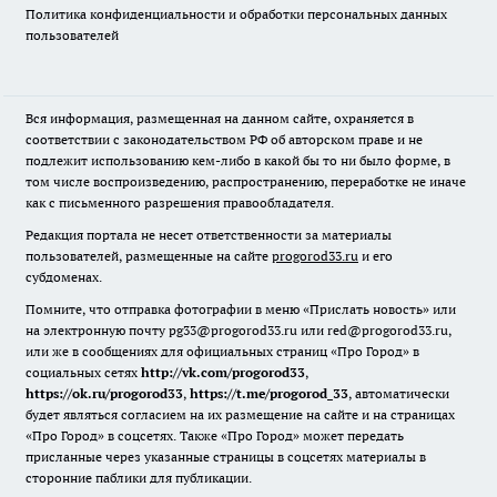
Политика конфиденциальности и обработки персональных данных
пользователей
Вся информация, размещенная на данном сайте, охраняется в
соответствии с законодательством РФ об авторском праве и не
подлежит использованию кем-либо в какой бы то ни было форме, в
том числе воспроизведению, распространению, переработке не иначе
как с письменного разрешения правообладателя.
Редакция портала не несет ответственности за материалы
пользователей, размещенные на сайте
progorod33.ru
и его
субдоменах.
Помните, что отправка фотографии в меню «Прислать новость» или
на электронную почту pg33@progorod33.ru или red@progorod33.ru,
или же в сообщениях для официальных страниц «Про Город» в
социальных сетях
http://vk.com/progorod33
,
https://ok.ru/progorod33
,
https://t.me/progorod_33
, автоматически
будет являться согласием на их размещение на сайте и на страницах
«Про Город» в соцсетях. Также «Про Город» может передать
присланные через указанные страницы в соцсетях материалы в
сторонние паблики для публикации.