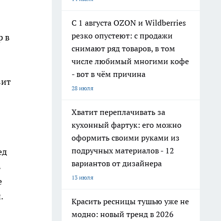
С 1 августа OZON и Wildberries
резко опустеют: с продажи
р в
снимают ряд товаров, в том
числе любимый многими кофе
- вот в чём причина
зит
28 июля
Хватит переплачивать за
кухонный фартук: его можно
оформить своими руками из
подручных материалов - 12
ед
вариантов от дизайнера
в
13 июля
е
.
Красить ресницы тушью уже не
модно: новый тренд в 2026