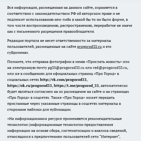
Вся информация, размещенная на данном сайте, охраняется в
соответствии с законодательством РФ об авторском праве и не
подлежит использованию кем-либо в какой бы то ни было форме, в
том числе воспроизведению, распространению, переработке не иначе
как с письменного разрешения правообладателя.
Редакция портала не несет ответственности за материалы
пользователей, размещенные на сайте
progorod33.ru
и его
субдоменах.
Помните, что отправка фотографии в меню «Прислать новость» или
на электронную почту pg33@progorod33.ru или red@progorod33.ru,
или же в сообщениях для официальных страниц «Про Город» в
социальных сетях
http://vk.com/progorod33
,
https://ok.ru/progorod33
,
https://t.me/progorod_33
, автоматически
будет являться согласием на их размещение на сайте и на страницах
«Про Город» в соцсетях. Также «Про Город» может передать
присланные через указанные страницы в соцсетях материалы в
сторонние паблики для публикации.
«На информационном ресурсе применяются рекомендательные
технологии (информационные технологии предоставления
информации на основе сбора, систематизации и анализа сведений,
относящихся к предпочтениям пользователей сети "Интернет",