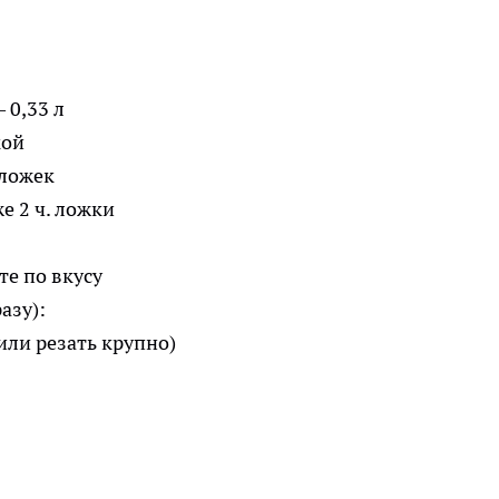
 0,33 л
кой
 ложек
е 2 ч. ложки
е по вкусу
азу):
или резать крупно)