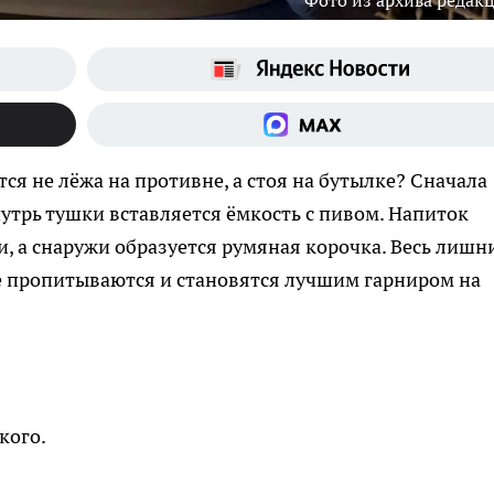
Фото из архива редак
тся не лёжа на противне, а стоя на бутылке? Сначала
утрь тушки вставляется ёмкость с пивом. Напиток
и, а снаружи образуется румяная корочка. Весь лишн
е пропитываются и становятся лучшим гарниром на
кого.