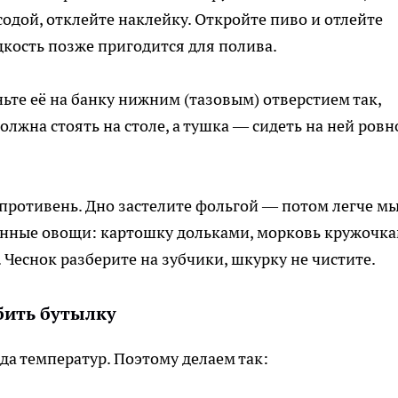
содой, отклейте наклейку. Откройте пиво и отлейте
дкость позже пригодится для полива.
ьте её на банку нижним (тазовым) отверстием так,
лжна стоять на столе, а тушка — сидеть на ней ровн
 противень. Дно застелите фольгой — потом легче мы
анные овощи: картошку дольками, морковь кружочка
 Чеснок разберите на зубчики, шкурку не чистите.
збить бутылку
да температур. Поэтому делаем так: