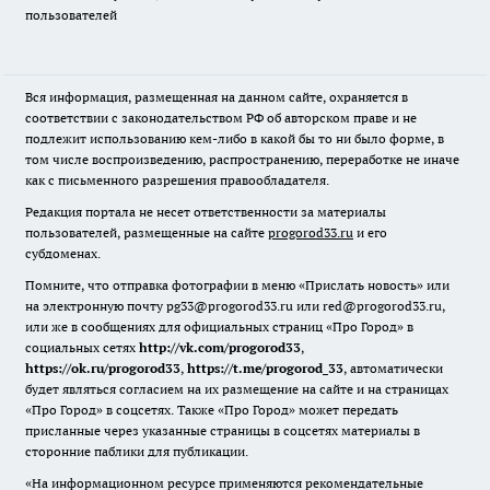
пользователей
Вся информация, размещенная на данном сайте, охраняется в
соответствии с законодательством РФ об авторском праве и не
подлежит использованию кем-либо в какой бы то ни было форме, в
том числе воспроизведению, распространению, переработке не иначе
как с письменного разрешения правообладателя.
Редакция портала не несет ответственности за материалы
пользователей, размещенные на сайте
progorod33.ru
и его
субдоменах.
Помните, что отправка фотографии в меню «Прислать новость» или
на электронную почту pg33@progorod33.ru или red@progorod33.ru,
или же в сообщениях для официальных страниц «Про Город» в
социальных сетях
http://vk.com/progorod33
,
https://ok.ru/progorod33
,
https://t.me/progorod_33
, автоматически
будет являться согласием на их размещение на сайте и на страницах
«Про Город» в соцсетях. Также «Про Город» может передать
присланные через указанные страницы в соцсетях материалы в
сторонние паблики для публикации.
«На информационном ресурсе применяются рекомендательные