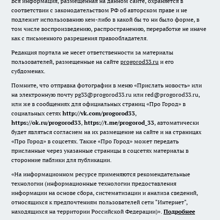
Вся информация, размещенная на данном сайте, охраняется в
соответствии с законодательством РФ об авторском праве и не
подлежит использованию кем-либо в какой бы то ни было форме, в
том числе воспроизведению, распространению, переработке не иначе
как с письменного разрешения правообладателя.
Редакция портала не несет ответственности за материалы
пользователей, размещенные на сайте
progorod33.ru
и его
субдоменах.
Помните, что отправка фотографии в меню «Прислать новость» или
на электронную почту pg33@progorod33.ru или red@progorod33.ru,
или же в сообщениях для официальных страниц «Про Город» в
социальных сетях
http://vk.com/progorod33
,
https://ok.ru/progorod33
,
https://t.me/progorod_33
, автоматически
будет являться согласием на их размещение на сайте и на страницах
«Про Город» в соцсетях. Также «Про Город» может передать
присланные через указанные страницы в соцсетях материалы в
сторонние паблики для публикации.
«На информационном ресурсе применяются рекомендательные
технологии (информационные технологии предоставления
информации на основе сбора, систематизации и анализа сведений,
относящихся к предпочтениям пользователей сети "Интернет",
находящихся на территории Российской Федерации)».
Подробнее