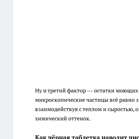
Ну и третий фактор — остатки моющих 
микроскопические частицы всё равно 
взаимодействуя с теплом и сыростью, 
химический оттенок.
Как чёрная таблетка наводит чи