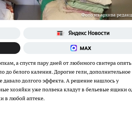
Фото из архива редак
опкам, а спустя пару дней от любимого свитера опять
о до белого каления. Дорогие гели, дополнительное
е давало долгого эффекта. А решение нашлось у
мные хозяйки уже полвека кладут в бельевые ящики 
ки в любой аптеке.