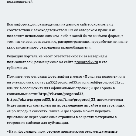
пользователей
Вся информация, размещенная на данном сайте, охраняется в
соответствии с законодательством РФ об авторском праве и не
подлежит использованию кем-либо в какой бы то ни было форме, в
том числе воспроизведению, распространению, переработке не иначе
как с письменного разрешения правообладателя.
Редакция портала не несет ответственности за материалы
пользователей, размещенные на сайте
progorod33.ru
и его
субдоменах.
Помните, что отправка фотографии в меню «Прислать новость» или
на электронную почту pg33@progorod33.ru или red@progorod33.ru,
или же в сообщениях для официальных страниц «Про Город» в
социальных сетях
http://vk.com/progorod33
,
https://ok.ru/progorod33
,
https://t.me/progorod_33
, автоматически
будет являться согласием на их размещение на сайте и на страницах
«Про Город» в соцсетях. Также «Про Город» может передать
присланные через указанные страницы в соцсетях материалы в
сторонние паблики для публикации.
«На информационном ресурсе применяются рекомендательные