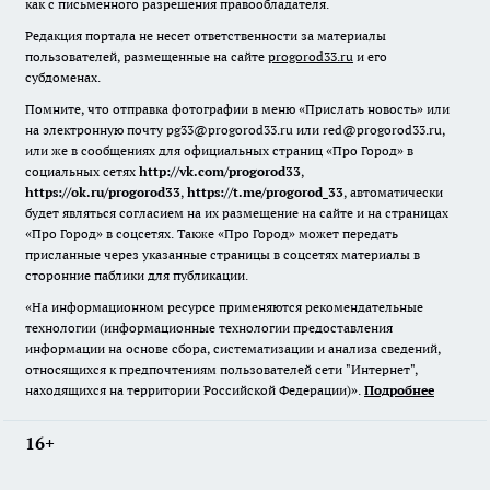
как с письменного разрешения правообладателя.
Редакция портала не несет ответственности за материалы
пользователей, размещенные на сайте
progorod33.ru
и его
субдоменах.
Помните, что отправка фотографии в меню «Прислать новость» или
на электронную почту pg33@progorod33.ru или red@progorod33.ru,
или же в сообщениях для официальных страниц «Про Город» в
социальных сетях
http://vk.com/progorod33
,
https://ok.ru/progorod33
,
https://t.me/progorod_33
, автоматически
будет являться согласием на их размещение на сайте и на страницах
«Про Город» в соцсетях. Также «Про Город» может передать
присланные через указанные страницы в соцсетях материалы в
сторонние паблики для публикации.
«На информационном ресурсе применяются рекомендательные
технологии (информационные технологии предоставления
информации на основе сбора, систематизации и анализа сведений,
относящихся к предпочтениям пользователей сети "Интернет",
находящихся на территории Российской Федерации)».
Подробнее
16+