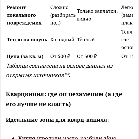
Ремонт
Сложно
Легко
Только заплатки,
локального
(разбирать
(замен
видно
повреждения
пол)
планки
Тёплый
Тепло на ощупь
Холодный
Тёплый
счёт П
основы
Цена (за кв. м)
От 500 ₽
От 300 ₽
От 1500
Таблица составлена на основе данных из
открытых источников**.
Кварцвинил: где он незаменим (а где
его лучше не класть)
Идеальные зоны для кварц-винила
:
Кухня
(пролили масло, разбили яйцо,