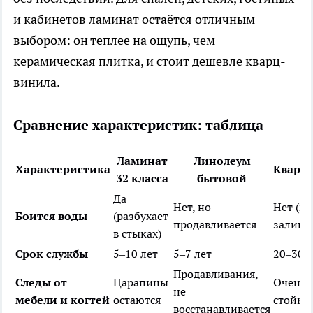
и кабинетов ламинат остаётся отличным
выбором: он теплее на ощупь, чем
керамическая плитка, и стоит дешевле кварц-
винила.
Сравнение характеристик: таблица
Ламинат
Линолеум
Характеристика
Кварц
32 класса
бытовой
Да
Нет, но
Нет (м
Боится воды
(разбухает
продавливается
заливат
в стыках)
Срок службы
5–10 лет
5–7 лет
20–30 л
Продавливания,
Следы от
Царапины
Очень
не
мебели и когтей
остаются
стойки
восстанавливается