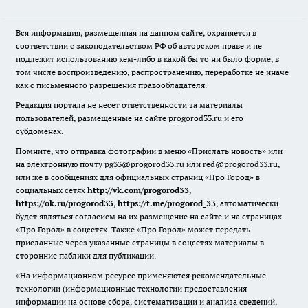
Вся информация, размещенная на данном сайте, охраняется в
соответствии с законодательством РФ об авторском праве и не
подлежит использованию кем-либо в какой бы то ни было форме, в
том числе воспроизведению, распространению, переработке не иначе
как с письменного разрешения правообладателя.
Редакция портала не несет ответственности за материалы
пользователей, размещенные на сайте
progorod33.ru
и его
субдоменах.
Помните, что отправка фотографии в меню «Прислать новость» или
на электронную почту pg33@progorod33.ru или red@progorod33.ru,
или же в сообщениях для официальных страниц «Про Город» в
социальных сетях
http://vk.com/progorod33
,
https://ok.ru/progorod33
,
https://t.me/progorod_33
, автоматически
будет являться согласием на их размещение на сайте и на страницах
«Про Город» в соцсетях. Также «Про Город» может передать
присланные через указанные страницы в соцсетях материалы в
сторонние паблики для публикации.
«На информационном ресурсе применяются рекомендательные
технологии (информационные технологии предоставления
информации на основе сбора, систематизации и анализа сведений,